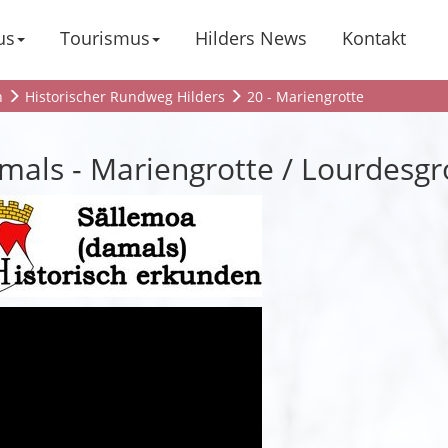
us
Tourismus
Hilders News
Kontakt
n
Historischer Rundweg Hilders
20 - Mariengrotte
mals - Mariengrotte / Lourdesgro