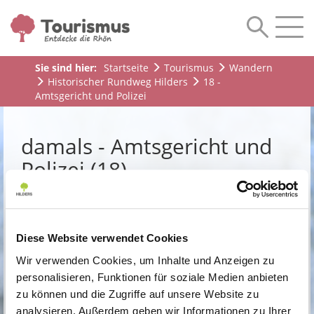
Sie sind hier:
Startseite
Tourismus
Wandern
Historischer Rundweg Hilders
18 -
Amtsgericht und Polizei
damals - Amtsgericht und
Polizei (18)
Diese Website verwendet Cookies
Wir verwenden Cookies, um Inhalte und Anzeigen zu
Inhalte sind in Arbeit ...
personalisieren, Funktionen für soziale Medien anbieten
zu können und die Zugriffe auf unsere Website zu
zurück zur Übersicht ...
analysieren. Außerdem geben wir Informationen zu Ihrer