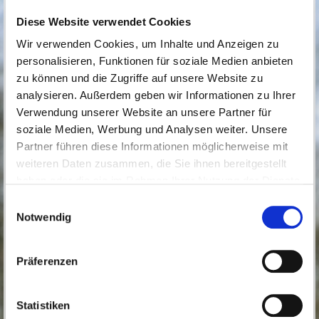
Bitte wenden Sie sich zu einer Terminvereinbarung an
Diese Website verwendet Cookies
folgenden Kontakt: 0661/924-2350.
Wir verwenden Cookies, um Inhalte und Anzeigen zu
personalisieren, Funktionen für soziale Medien anbieten
zu können und die Zugriffe auf unsere Website zu
analysieren. Außerdem geben wir Informationen zu Ihrer
Verwendung unserer Website an unsere Partner für
soziale Medien, Werbung und Analysen weiter. Unsere
Partner führen diese Informationen möglicherweise mit
weiteren Daten zusammen, die Sie ihnen bereitgestellt
haben oder die sie im Rahmen Ihrer Nutzung der Dienste
gesammelt haben.
Einwilligungsauswahl
Notwendig
Präferenzen
Statistiken