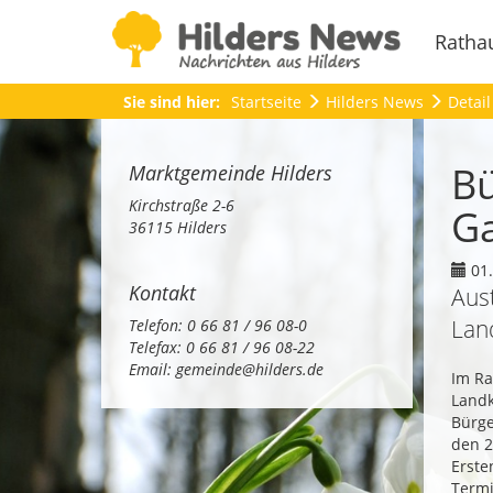
Ratha
Sie sind hier:
Startseite
Hilders News
Detail
Bü
Marktgemeinde Hilders
Kirchstraße 2-6
Ga
36115 Hilders
01.
Kontakt
Aus
Lan
Telefon: 0 66 81 / 96 08-0
Telefax: 0 66 81 / 96 08-22
Email:
gemeinde@hilders.de
Im Ra
Landk
Bürge
den 2
Erste
Termi