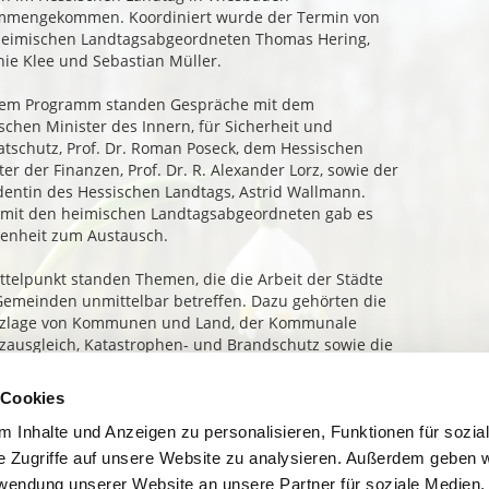
mmengekommen. Koordiniert wurde der Termin von
eimischen Landtagsabgeordneten Thomas Hering,
nie Klee und Sebastian Müller.
dem Programm standen Gespräche mit dem
schen Minister des Innern, für Sicherheit und
tschutz, Prof. Dr. Roman Poseck, dem Hessischen
ter der Finanzen, Prof. Dr. R. Alexander Lorz, sowie der
dentin des Hessischen Landtags, Astrid Wallmann.
mit den heimischen Landtagsabgeordneten gab es
enheit zum Austausch.
ttelpunkt standen Themen, die die Arbeit der Städte
emeinden unmittelbar betreffen. Dazu gehörten die
nzlage von Kommunen und Land, der Kommunale
zausgleich, Katastrophen- und Brandschutz sowie die
rbetreuung. Auch die aktuellen Entwicklungen aus
inisterien und dem Landtag wurden besprochen.
 Cookies
direkte Kontakt zur Landesebene ist für die Städte und
 Inhalte und Anzeigen zu personalisieren, Funktionen für sozia
nden sehr wichtig. Gerade bei Themen, die unsere
e Zugriffe auf unsere Website zu analysieren. Außerdem geben w
t vor Ort unmittelbar betreffen, ist der persönliche
rwendung unserer Website an unsere Partner für soziale Medien