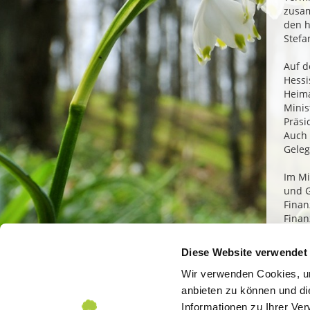
zusa
den h
Stefa
Auf 
Hessi
Heima
Minis
Präsi
Auch 
Geleg
Im Mi
und G
Fina
Finan
Kinde
den M
Diese Website verwendet
„Der 
Wir verwenden Cookies, um
Gemei
anbieten zu können und di
Arbei
Informationen zu Ihrer Ve