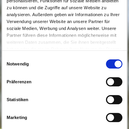
personalisieren, Funktionen für soziale Medien anbieten
An der Ausstellungseröffnung haben interessierte Gäste
zu können und die Zugriffe auf unsere Website zu
die Gelegenheit von den KünstlerInnen gerne
Informationen über die ausgestellten Bilder und deren
analysieren. Außerdem geben wir Informationen zu Ihrer
Drucktechniken zu erfahren.
Verwendung unserer Website an unsere Partner für
Weiterhin können die Besucher der Vernissage an
soziale Medien, Werbung und Analysen weiter. Unsere
diesem Tag auch den, vor dem Rathaus stattfindenden
Partner führen diese Informationen möglicherweise mit
Hüttenzauber besuchen.
weiteren Daten zusammen, die Sie ihnen bereitgestellt
Die Ausstellung kann kostenfrei zu den Öffnungszeiten
haben oder die sie im Rahmen Ihrer Nutzung der Dienste
der Gemeindeverwaltung vom 01.12.2025 bis 23.01.2026
gesammelt haben.
Einwilligungsauswahl
besichtigt werden.
Notwendig
Zurück
Präferenzen
Statistiken
Marketing