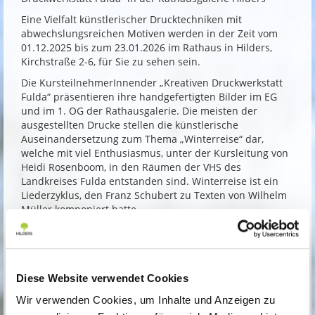
Eine Vielfalt künstlerischer Drucktechniken mit
abwechslungsreichen Motiven werden in der Zeit vom
01.12.2025 bis zum 23.01.2026 im Rathaus in Hilders,
Kirchstraße 2-6, für Sie zu sehen sein.
Die KursteilnehmerInnender „Kreativen Druckwerkstatt
Fulda“ präsentieren ihre handgefertigten Bilder im EG
und im 1. OG der Rathausgalerie. Die meisten der
ausgestellten Drucke stellen die künstlerische
Auseinandersetzung zum Thema „Winterreise“ dar,
welche mit viel Enthusiasmus, unter der Kursleitung von
Heidi Rosenboom, in den Räumen der VHS des
Landkreises Fulda entstanden sind. Winterreise ist ein
Liederzyklus, den Franz Schubert zu Texten von Wilhelm
Müller komponiert hatte.
Alle Kunst- und Musikinteressierten sind herzlich zur
Vernissage am Freitag, den 05.12.2025 um 18:00 Uhr in
die Rathausgalerie Hilders eingeladen, bei der auch eine
musikalische Umrahmung mit Liederzyklen aus der
Diese Website verwendet Cookies
Winterreise durch Franz Peter Huber (Bariton) und Julia
Huber (Klavier) dargeboten wird.
Wir verwenden Cookies, um Inhalte und Anzeigen zu